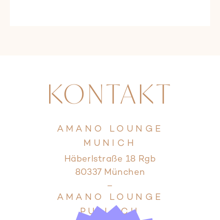
KONTAKT
AMANO LOUNGE
MUNICH
Häberlstraße 18 Rgb
80337 München
–
P
o
p
u
p
c
h
lie
ß
e
AMANO LOUNGE
s
n
PULLACH